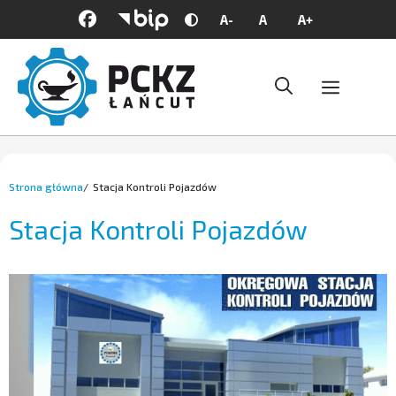
Przejdź
A-
A
A+
Zmień
Mniejsza
Domyślna
Większa
do
kontrast
czcionka
czcionka
czcionka
treści
Menu
Strona główna
Stacja Kontroli Pojazdów
Stacja Kontroli Pojazdów